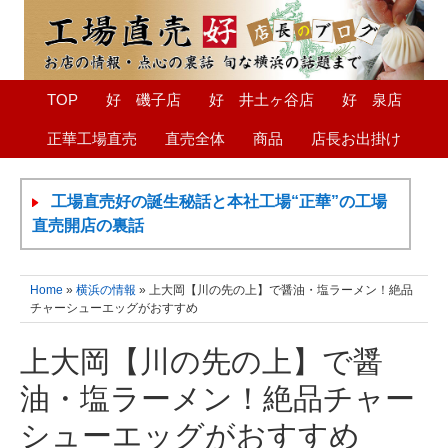
TOP
好 磯子店
好 井土ヶ谷店
好 泉店
正華工場直売
直売全体
商品
店長お出掛け
工場直売好の誕生秘話と本社工場“正華”の工場
直売開店の裏話
Home
»
横浜の情報
» 上大岡【川の先の上】で醤油・塩ラーメン！絶品
チャーシューエッグがおすすめ
上大岡【川の先の上】で醤
油・塩ラーメン！絶品チャー
シューエッグがおすすめ