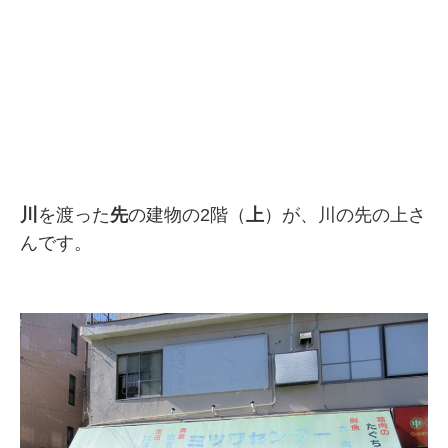
川
を渡った
先
の建物の2階（
上
）が、川の先の上さ
んです。