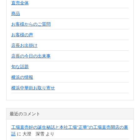
直売全体
商品
お客様からのご質問
お客様の声
店長お出掛け
店長の今日の出来事
旬な話題
横浜の情報
横浜中華街お取り寄せ
最近のコメント
工場直売好の誕生秘話と本社工場“正華”の工場直売開店の裏
話
に
大澄 深雪
より