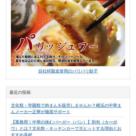
自社特製皮使用のパリパリ餃子
最近の投稿
文化祭・学園祭で肉まんを販売しませんか？横浜の中華ま
んメーカー正華が徹底サポート
【業務用！中華の挟むバーガー（パン）】割包（カーポ
ウ）とは？文化祭・キッチンカーで大ヒットする理由とお
すすめ具材