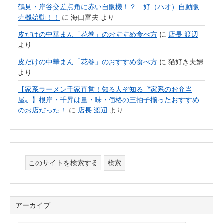
鶴見・岸谷交差点角に赤い自販機！？ 好（ハオ）自動販
売機始動！！
に
海口富夫
より
皮だけの中華まん「花巻」のおすすめ食べ方
に
店長 渡辺
より
皮だけの中華まん「花巻」のおすすめ食べ方
に
猫好き夫婦
より
【家系ラーメン千家直営！知る人ぞ知る〝家系のお弁当
屋〟】根岸・千昇は量・味・価格の三拍子揃ったおすすめ
のお店だった！
に
店長 渡辺
より
アーカイブ
ア