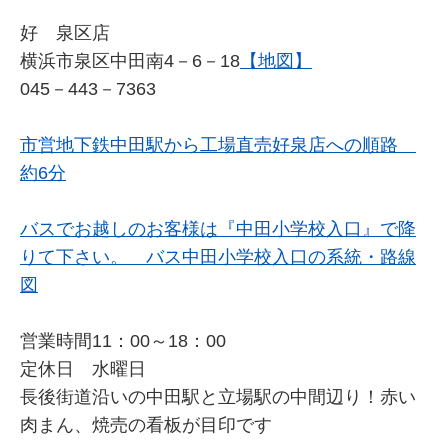
好 泉区店
横浜市泉区中田南4－6－18
【地図】
045－443－7363
市営地下鉄中田駅から工場直売好泉店への順路
約6分
バスでお越しのお客様は『中田小学校入口』で降
りて下さい。 バス中田小学校入口の系統・路線
図
営業時間11：00～18：00
定休日 水曜日
長後街道沿いの中田駅と立場駅の中間辺り！赤い
肉まん、焼売の看板が目印です