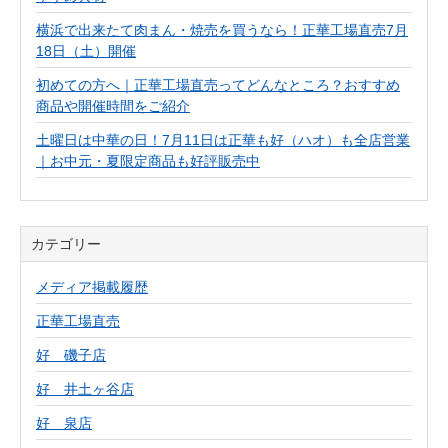
横浜で出来たて肉まん・焼売を買うなら！正華工場直売7月
18日（土）開催
初めての方へ｜正華工場直売ってどんなところ？おすすめ
商品や開催時間をご紹介
土曜日は中華の日！7月11日は正華も好（ハオ）も全店営業
｜お中元・夏限定商品も好評販売中
カテゴリー
メディア掲載履歴
正華工場直売
好 磯子店
好 井土ヶ谷店
好 泉店