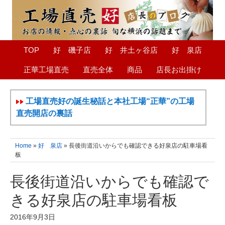
TOP
好 磯子店
好 井土ヶ谷店
好 泉店
正華工場直売
直売全体
商品
店長お出掛け
工場直売好の誕生秘話と本社工場“正華”の工場
直売開店の裏話
Home
»
好 泉店
» 長後街道沿いからでも確認できる好泉店の駐車場看
板
長後街道沿いからでも確認で
きる好泉店の駐車場看板
2016年9月3日