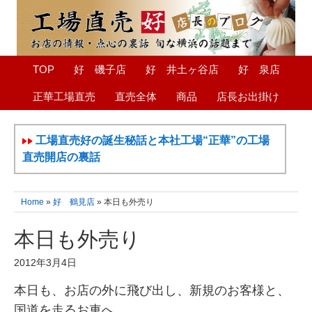
TOP
好 磯子店
好 井土ヶ谷店
好 泉店
正華工場直売
直売全体
商品
店長お出掛け
工場直売好の誕生秘話と本社工場“正華”の工場
直売開店の裏話
Home
»
好 鶴見店
» 本日も外売り
本日も外売り
2012年3月4日
本日も、お店の外に飛び出し、新規のお客様と、
国道を走るお車へ