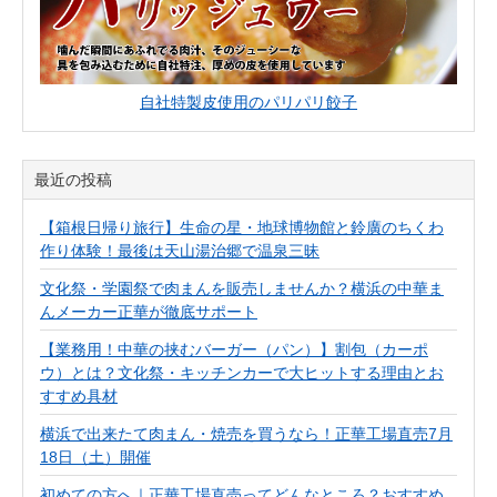
自社特製皮使用のパリパリ餃子
最近の投稿
【箱根日帰り旅行】生命の星・地球博物館と鈴廣のちくわ
作り体験！最後は天山湯治郷で温泉三昧
文化祭・学園祭で肉まんを販売しませんか？横浜の中華ま
んメーカー正華が徹底サポート
【業務用！中華の挟むバーガー（パン）】割包（カーポ
ウ）とは？文化祭・キッチンカーで大ヒットする理由とお
すすめ具材
横浜で出来たて肉まん・焼売を買うなら！正華工場直売7月
18日（土）開催
初めての方へ｜正華工場直売ってどんなところ？おすすめ