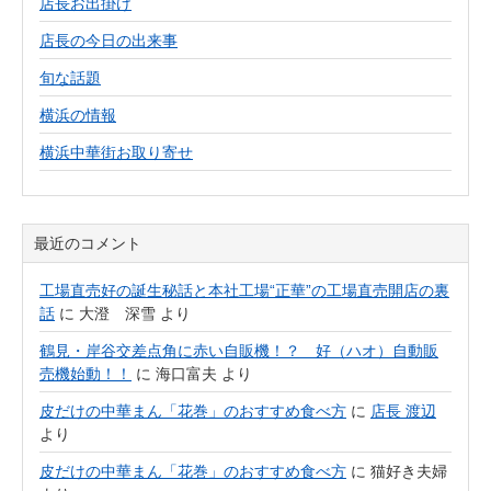
店長お出掛け
店長の今日の出来事
旬な話題
横浜の情報
横浜中華街お取り寄せ
最近のコメント
工場直売好の誕生秘話と本社工場“正華”の工場直売開店の裏
話
に
大澄 深雪
より
鶴見・岸谷交差点角に赤い自販機！？ 好（ハオ）自動販
売機始動！！
に
海口富夫
より
皮だけの中華まん「花巻」のおすすめ食べ方
に
店長 渡辺
より
皮だけの中華まん「花巻」のおすすめ食べ方
に
猫好き夫婦