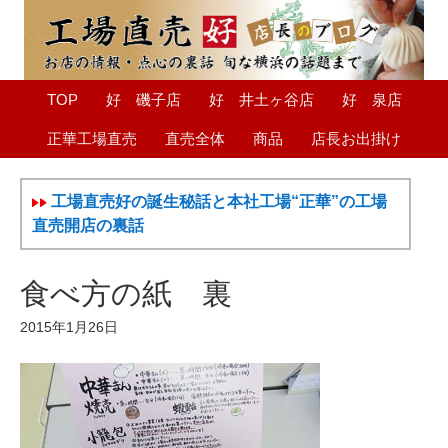
TOP
好 磯子店
好 井土ヶ谷店
好 泉店
正華工場直売
直売全体
商品
店長お出掛け
工場直売好の誕生秘話と本社工場“正華”の工場
直売開店の裏話
食べ方の紙 裏
2015年1月26日