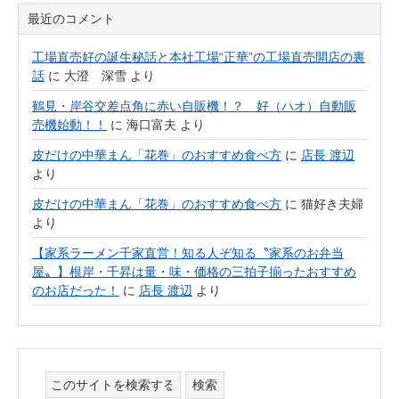
最近のコメント
工場直売好の誕生秘話と本社工場“正華”の工場直売開店の裏
話
に
大澄 深雪
より
鶴見・岸谷交差点角に赤い自販機！？ 好（ハオ）自動販
売機始動！！
に
海口富夫
より
皮だけの中華まん「花巻」のおすすめ食べ方
に
店長 渡辺
より
皮だけの中華まん「花巻」のおすすめ食べ方
に
猫好き夫婦
より
【家系ラーメン千家直営！知る人ぞ知る〝家系のお弁当
屋〟】根岸・千昇は量・味・価格の三拍子揃ったおすすめ
のお店だった！
に
店長 渡辺
より