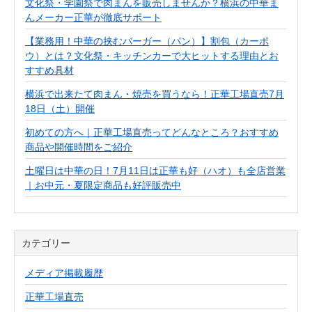
文化祭・学園祭で肉まんを販売しませんか？横浜の中華ま
んメーカー正華が徹底サポート
【業務用！中華の挟むバーガー（パン）】割包（カーポ
ウ）とは？文化祭・キッチンカーで大ヒットする理由とお
すすめ具材
横浜で出来たて肉まん・焼売を買うなら！正華工場直売7月
18日（土）開催
初めての方へ｜正華工場直売ってどんなところ？おすすめ
商品や開催時間をご紹介
土曜日は中華の日！7月11日は正華も好（ハオ）も全店営業
｜お中元・夏限定商品も好評販売中
カテゴリー
メディア掲載履歴
正華工場直売