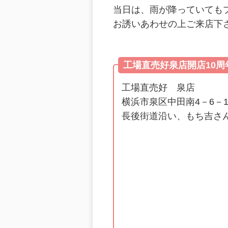
当日は、雨が降っていても
お誘いあわせの上ご来店下
工場直売好泉店開店10
工場直売好 泉店
横浜市泉区中田南4－6－1
長後街道沿い、もち吉さ