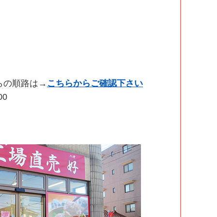
イ
ブ
らの順路は→
こちらからご確認下さい
00