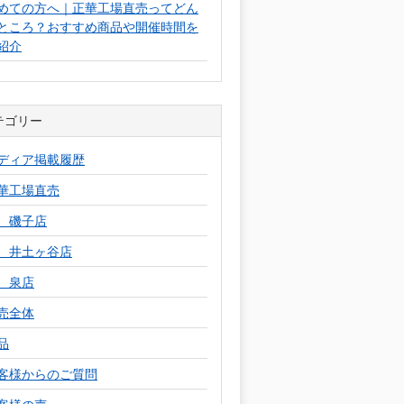
めての方へ｜正華工場直売ってどん
ところ？おすすめ商品や開催時間を
紹介
テゴリー
ディア掲載履歴
華工場直売
 磯子店
 井土ヶ谷店
 泉店
売全体
品
客様からのご質問