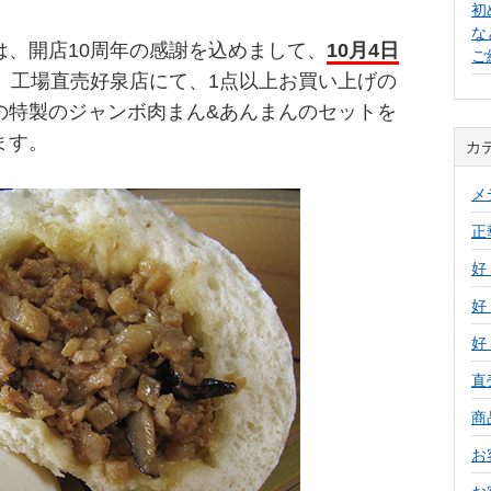
初
な
は、開店10周年の感謝を込めまして、
10月4日
ご
、工場直売好泉店にて、1点以上お買い上げの
の特製のジャンボ肉まん&あんまんのセットを
ます。
カ
メ
正
好
好
好
直
商
お