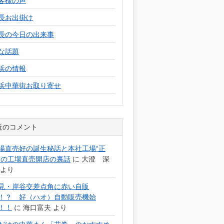
客様の声
長お出掛け
長の今日の出来事
な話題
浜の情報
浜中華街お取り寄せ
近のコメント
場直売好の誕生秘話と本社工場“正
”の工場直売開店の裏話
に
大澄 深
より
見・岸谷交差点角に赤い自販
！？ 好（ハオ）自動販売機始
！！
に
海口富夫
より