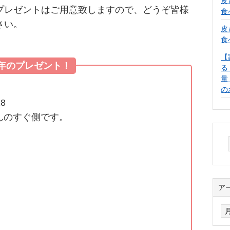
皮
プレゼントはご用意致しますので、どうぞ皆様
食
さい。
皮
食
【
周年のプレゼント！
る
量
の
8
んのすぐ側です。
ア
ア
ー
カ