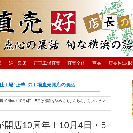
店
好 泉店
正華工場直売
直売全体
商品
店長お出掛
社工場“正華”の工場直売開店の裏話
店10周年！10月4日・5日は感謝を込めて肉まんあんまんプレゼン
開店10周年！10月4日・5