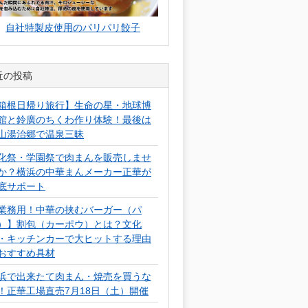
自社特製皮使用のパリパリ餃子
近の投稿
箱根日帰り旅行】生命の星・地球博
館と鈴廣のちくわ作り体験！最後は
山湯治郷で温泉三昧
化祭・学園祭で肉まんを販売しませ
か？横浜の中華まんメーカー正華が
底サポート
業務用！中華の挟むバーガー（パ
）】割包（カーポウ）とは？文化
・キッチンカーで大ヒットする理由
おすすめ具材
浜で出来たて肉まん・焼売を買うな
！正華工場直売7月18日（土）開催