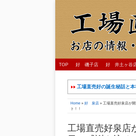
TOP
好 磯子店
好 井土ヶ谷
工場直売好の誕生秘話と本
Home
»
好 泉店
» 工場直売好泉店が開
ト！！
工場直売好泉店が