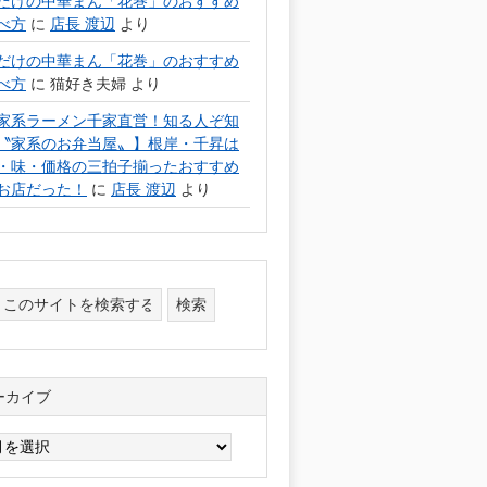
だけの中華まん「花巻」のおすすめ
べ方
に
店長 渡辺
より
だけの中華まん「花巻」のおすすめ
べ方
に
猫好き夫婦
より
家系ラーメン千家直営！知る人ぞ知
〝家系のお弁当屋〟】根岸・千昇は
・味・価格の三拍子揃ったおすすめ
お店だった！
に
店長 渡辺
より
ーカイブ