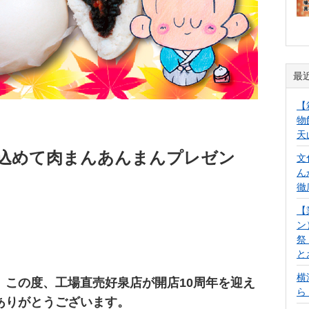
最
【
物
天
を込めて肉まんあんまんプレゼン
文
ん
徹
【
ン
祭
と
横
、この度、工場直売好泉店が開店10周年を迎え
ら
ありがとうございます。