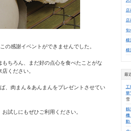
お
店
店
旬
横
、この感謝イベントができませんでした。
横
はもちろん、まだ好の点心を食べたことがな
来店ください。
最
れば、肉まん＆あんまんをプレゼントさせてい
工
華
雪
鶴
、お試しにもぜひご利用ください。
機
動