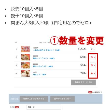
焼売10個入×5個
餃子10個入×5個
肉まん大3個入×0個（自宅用なのでゼロ）