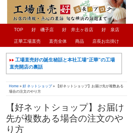
TOP
好 磯子店
好 井土ヶ谷店
好 泉店
正華工場直売
直売全体
商品
店長お出掛け
工場直売好の誕生秘話と本社工場“正華”の工場
直売開店の裏話
Home
»
好 ネットショップ
» 【好ネットショップ】お届け先が複数ある
場合の注文のやり方
【好ネットショップ】お届け
先が複数ある場合の注文のや
り方