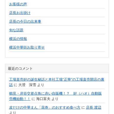
お客様の声
店長お出掛け
店長の今日の出来事
旬な話題
横浜の情報
横浜中華街お取り寄せ
最近のコメント
工場直売好の誕生秘話と本社工場“正華”の工場直売開店の裏
話
に
大澄 深雪
より
鶴見・岸谷交差点角に赤い自販機！？ 好（ハオ）自動販
売機始動！！
に
海口富夫
より
皮だけの中華まん「花巻」のおすすめ食べ方
に
店長 渡辺
より