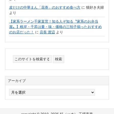
皮だけの中華まん「花巻」のおすすめ食べ方
に
猫好き夫婦
より
【家系ラーメン千家直営！知る人ぞ知る〝家系のお弁当
屋〟】根岸・千昇は量・味・価格の三拍子揃ったおすすめ
のお店だった！
に
店長 渡辺
より
アーカイブ
ア
ー
カ
イ
ブ
copyright © 2010–2026 好（ハオ） 工場直売