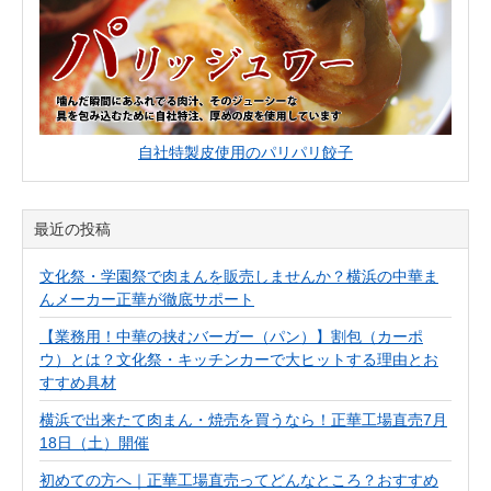
自社特製皮使用のパリパリ餃子
最近の投稿
文化祭・学園祭で肉まんを販売しませんか？横浜の中華ま
んメーカー正華が徹底サポート
【業務用！中華の挟むバーガー（パン）】割包（カーポ
ウ）とは？文化祭・キッチンカーで大ヒットする理由とお
すすめ具材
横浜で出来たて肉まん・焼売を買うなら！正華工場直売7月
18日（土）開催
初めての方へ｜正華工場直売ってどんなところ？おすすめ