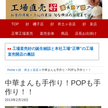
TOP
好 磯子店
好 井土ヶ谷店
好 泉店
正華工場直売
直売全体
商品
店長お出掛け
工場直売好の誕生秘話と本社工場“正華”の工場
直売開店の裏話
Home
»
好 井土ヶ谷店
» 中華まんも手作り！POPも手作り！！
中華まんも手作り！POPも手
作り！！
2013年2月19日