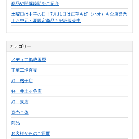
商品や開催時間をご紹介
土曜日は中華の日！7月11日は正華も好（ハオ）も全店営業
｜お中元・夏限定商品も好評販売中
カテゴリー
メディア掲載履歴
正華工場直売
好 磯子店
好 井土ヶ谷店
好 泉店
直売全体
商品
お客様からのご質問