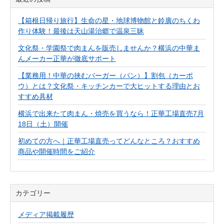
【箱根日帰り旅行】生命の星・地球博物館と鈴廣のちくわ
作り体験！最後は天山湯治郷で温泉三昧
文化祭・学園祭で肉まんを販売しませんか？横浜の中華ま
んメーカー正華が徹底サポート
【業務用！中華の挟むバーガー（パン）】割包（カーポ
ウ）とは？文化祭・キッチンカーで大ヒットする理由とお
すすめ具材
横浜で出来たて肉まん・焼売を買うなら！正華工場直売7月
18日（土）開催
初めての方へ｜正華工場直売ってどんなところ？おすすめ
商品や開催時間をご紹介
カテゴリー
メディア掲載履歴