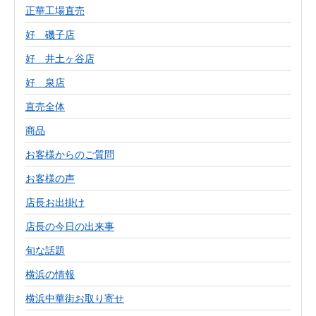
正華工場直売
好 磯子店
好 井土ヶ谷店
好 泉店
直売全体
商品
お客様からのご質問
お客様の声
店長お出掛け
店長の今日の出来事
旬な話題
横浜の情報
横浜中華街お取り寄せ