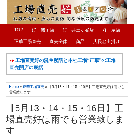
TOP
好 磯子店
好 井土ヶ谷店
好 泉店
正華工場直売
直売全体
商品
店長お出掛け
工場直売好の誕生秘話と本社工場“正華”の工場
直売開店の裏話
Home
»
正華工場直売
» 【5月13・14・15・16日】工場直売好は雨でも
営業致します
【5月13・14・15・16日】工
場直売好は雨でも営業致しま
す