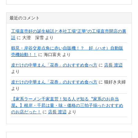
最近のコメント
工場直売好の誕生秘話と本社工場“正華”の工場直売開店の裏
話
に
大澄 深雪
より
鶴見・岸谷交差点角に赤い自販機！？ 好（ハオ）自動販
売機始動！！
に
海口富夫
より
皮だけの中華まん「花巻」のおすすめ食べ方
に
店長 渡辺
より
皮だけの中華まん「花巻」のおすすめ食べ方
に
猫好き夫婦
より
【家系ラーメン千家直営！知る人ぞ知る〝家系のお弁当
屋〟】根岸・千昇は量・味・価格の三拍子揃ったおすすめ
のお店だった！
に
店長 渡辺
より