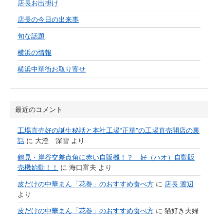
店長お出掛け
店長の今日の出来事
旬な話題
横浜の情報
横浜中華街お取り寄せ
最近のコメント
工場直売好の誕生秘話と本社工場“正華”の工場直売開店の裏
話
に
大澄 深雪
より
鶴見・岸谷交差点角に赤い自販機！？ 好（ハオ）自動販
売機始動！！
に
海口富夫
より
皮だけの中華まん「花巻」のおすすめ食べ方
に
店長 渡辺
より
皮だけの中華まん「花巻」のおすすめ食べ方
に
猫好き夫婦