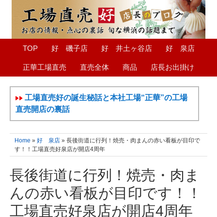
TOP
好 磯子店
好 井土ヶ谷店
好 泉店
正華工場直売
直売全体
商品
店長お出掛け
工場直売好の誕生秘話と本社工場“正華”の工場
直売開店の裏話
Home
»
好 泉店
» 長後街道に行列！焼売・肉まんの赤い看板が目印で
す！！工場直売好泉店が開店4周年
長後街道に行列！焼売・肉ま
んの赤い看板が目印です！！
工場直売好泉店が開店4周年