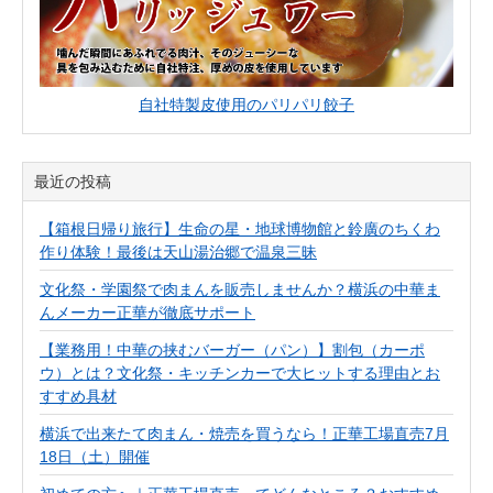
自社特製皮使用のパリパリ餃子
最近の投稿
【箱根日帰り旅行】生命の星・地球博物館と鈴廣のちくわ
作り体験！最後は天山湯治郷で温泉三昧
文化祭・学園祭で肉まんを販売しませんか？横浜の中華ま
んメーカー正華が徹底サポート
【業務用！中華の挟むバーガー（パン）】割包（カーポ
ウ）とは？文化祭・キッチンカーで大ヒットする理由とお
すすめ具材
横浜で出来たて肉まん・焼売を買うなら！正華工場直売7月
18日（土）開催