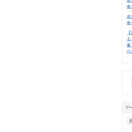
皮
食
皮
食
【
る
量
の
ア
ア
ー
カ