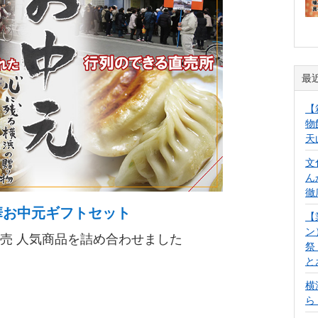
最
【
物
天
文
ん
徹
華お中元ギフトセット
【
ン
売 人気商品を詰め合わせました
祭
と
横
ら