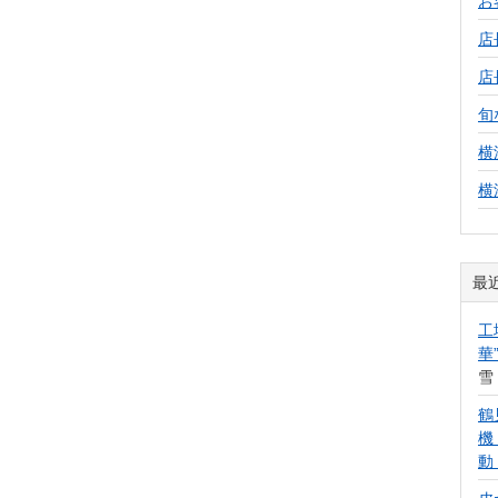
お
店
店
旬
横
横
最
工
華
雪
鶴
機
動