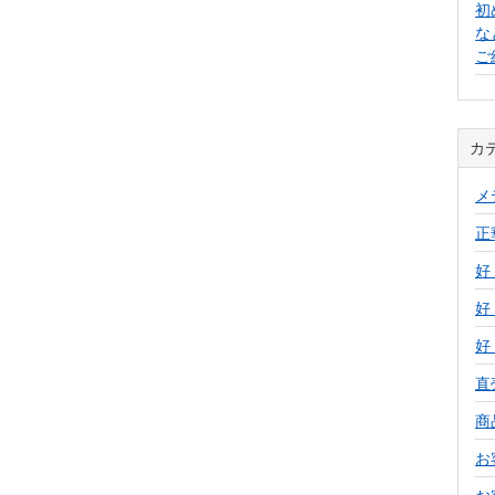
初
な
ご
カ
メ
正
好
好
好
直
商
お