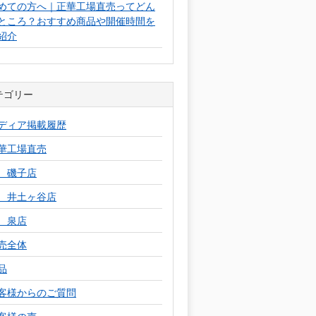
めての方へ｜正華工場直売ってどん
ところ？おすすめ商品や開催時間を
紹介
テゴリー
ディア掲載履歴
華工場直売
 磯子店
 井土ヶ谷店
 泉店
売全体
品
客様からのご質問