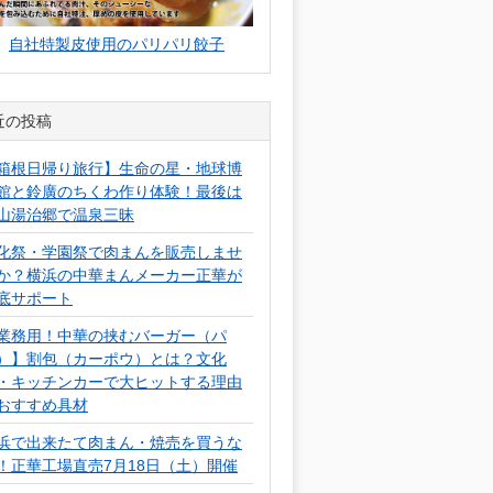
自社特製皮使用のパリパリ餃子
近の投稿
箱根日帰り旅行】生命の星・地球博
館と鈴廣のちくわ作り体験！最後は
山湯治郷で温泉三昧
化祭・学園祭で肉まんを販売しませ
か？横浜の中華まんメーカー正華が
底サポート
業務用！中華の挟むバーガー（パ
）】割包（カーポウ）とは？文化
・キッチンカーで大ヒットする理由
おすすめ具材
浜で出来たて肉まん・焼売を買うな
！正華工場直売7月18日（土）開催