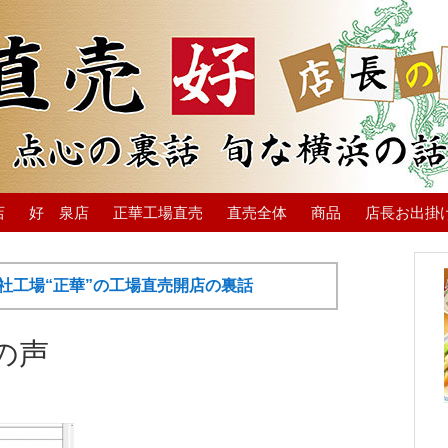
店
好 泉店
正華工場直売
直売全体
商品
店長お出掛
社工場“正華”の工場直売開店の裏話
の声