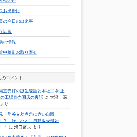
客様の声
長お出掛け
長の今日の出来事
な話題
浜の情報
浜中華街お取り寄せ
近のコメント
場直売好の誕生秘話と本社工場“正
”の工場直売開店の裏話
に
大澄 深
より
見・岸谷交差点角に赤い自販
！？ 好（ハオ）自動販売機始
！！
に
海口富夫
より