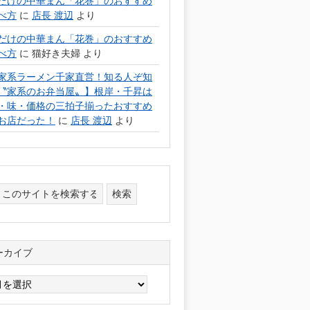
だけの中華まん「花巻」のおすすめ
べ方
に
店長 渡辺
より
だけの中華まん「花巻」のおすすめ
べ方
に
猫好き夫婦
より
家系ラーメン千家直営！知る人ぞ知
〝家系のお弁当屋〟】根岸・千昇は
・味・価格の三拍子揃ったおすすめ
お店だった！
に
店長 渡辺
より
ーカイブ