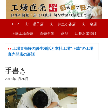
TOP
好 磯子店
好 井土ヶ谷店
好 泉店
正華工場直売
直売全体
商品
店長お出掛け
工場直売好の誕生秘話と本社工場“正華”の工場
直売開店の裏話
手書き
2015年1月26日