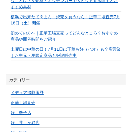
ウ）とは？文化祭・キッチンカーで大ヒットする理由とお
すすめ具材
横浜で出来たて肉まん・焼売を買うなら！正華工場直売7月
18日（土）開催
初めての方へ｜正華工場直売ってどんなところ？おすすめ
商品や開催時間をご紹介
土曜日は中華の日！7月11日は正華も好（ハオ）も全店営業
｜お中元・夏限定商品も好評販売中
カテゴリー
メディア掲載履歴
正華工場直売
好 磯子店
好 井土ヶ谷店