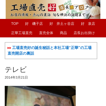
TOP
好 磯子店
好 井土ヶ谷店
好 泉店
正華工場直売
直売全体
商品
店長お出掛け
工場直売好の誕生秘話と本社工場“正華”の工場
直売開店の裏話
テレビ
2014年3月21日