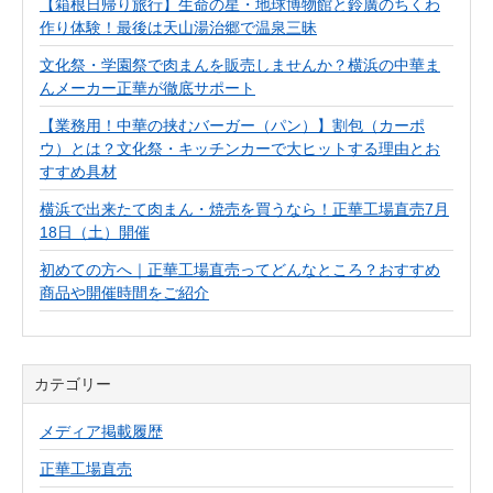
【箱根日帰り旅行】生命の星・地球博物館と鈴廣のちくわ
作り体験！最後は天山湯治郷で温泉三昧
文化祭・学園祭で肉まんを販売しませんか？横浜の中華ま
んメーカー正華が徹底サポート
【業務用！中華の挟むバーガー（パン）】割包（カーポ
ウ）とは？文化祭・キッチンカーで大ヒットする理由とお
すすめ具材
横浜で出来たて肉まん・焼売を買うなら！正華工場直売7月
18日（土）開催
初めての方へ｜正華工場直売ってどんなところ？おすすめ
商品や開催時間をご紹介
カテゴリー
メディア掲載履歴
正華工場直売