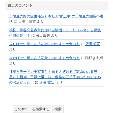
最近のコメント
工場直売好の誕生秘話と本社工場“正華”の工場直売開店の裏
話
に
大澄 深雪
より
鶴見・岸谷交差点角に赤い自販機！？ 好（ハオ）自動販
売機始動！！
に
海口富夫
より
皮だけの中華まん「花巻」のおすすめ食べ方
に
店長 渡辺
より
皮だけの中華まん「花巻」のおすすめ食べ方
に
猫好き夫婦
より
【家系ラーメン千家直営！知る人ぞ知る〝家系のお弁当
屋〟】根岸・千昇は量・味・価格の三拍子揃ったおすすめ
のお店だった！
に
店長 渡辺
より